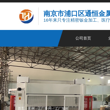
南京市浦口区通恒金
16年来只专注精密钣金加工、医
公司首页
首页
案例
工厂车间
-
-
-
工厂车间