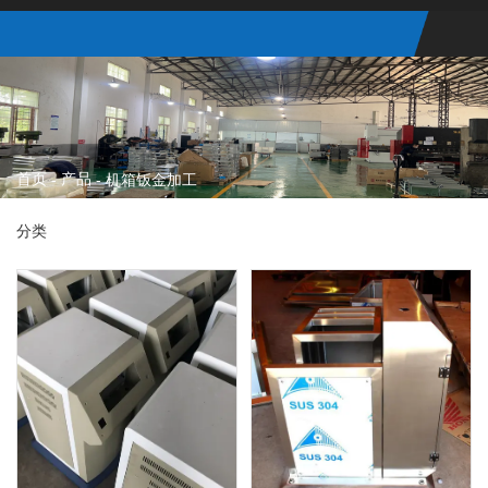
首页
产品
-
-
机箱钣金加工
分类