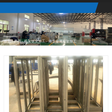
首页
产品
机架钣金加工
-
-
-
南京金属框架加工