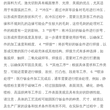
的落料方式。激光切割具有截面整齐、光滑、美观的优点，尤其适
用于有圆弧的工件。 2. **冲压**：通过冲床等设备对毛坯进行冲压，
以形成所需的形状和尺寸。在冲压过程中，需要注意异形工件的边
缘和不规则孔的边缘可能会产生较大的毛刺，这些毛刺的处理对工
件的精度有一定的影响。 3. **折弯**：将冲压好的钣金件进行折弯，
以形成所需的弧度及形状。这一步通常需要使用折弯机，以确保工
件的加工速度和精度。 4. **焊接**：将折弯好的钣金件进行焊接，以
形成完整的医疗小机箱壳体或其他结构。焊接方式有多种选择，如
氩弧焊、触焊、二氧化碳焊等。焊接后，需要对工件进行打磨抛
光，以确保其牢固且美观。 5. **其他工序**：根据具体需求和工件类
型，可能还需要进行铆接、攻丝、打凸包、段差等工序。 6. **喷涂
处理**：医疗钣金件加工完成后，通常需要进行喷涂处理。例如，静
电喷粉主要用于碳钢工件，经过脱脂除锈、表面清洗、磷化、静电
喷粉、高温烘烤等工序后，工件表面美观且具有良好的防锈性能。
请注意，具体的工艺流程可能因医疗钣金件的种类、尺寸、材质以
及生产厂家的设备和技术条件而有所不同。在实际生产过程中，需