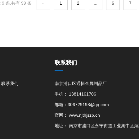
9 条,共有 99 条
‹
1
2
...
6
7
联系我们
联系我们
南京浦口区通恒金属制品厂
手机： 13814161706
邮箱：306729198@qq.com
官网： www.njthjszp.cn
地址： 南京市浦口区永宁街道工业集中区海棠